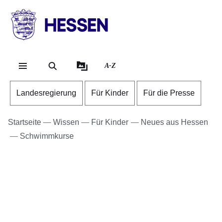
Direkt zum Kopf der Se
Direkt zum Inhalt
Direkt zum Fuß der Sei
HESSEN
-
Landesregierung
A-Z
Landesregierung
Für Kinder
Für die Presse
Startseite
Wissen
Für Kinder
Neues aus Hessen
Schwimmkurse