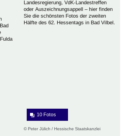
Landesregierung, VdK-Landestreffen
oder Auszeichnungsappell – hier finden
Sie die schönsten Fotos der zweiten
m
Hälfte des 62. Hessentags in Bad Vilbel.
 Bad
e
 Fulda
Bildergalerie:10
Fotos:Öffnet
eine
Lightbox:
10 Fotos
© Peter Jülich / Hessische Staatskanzlei