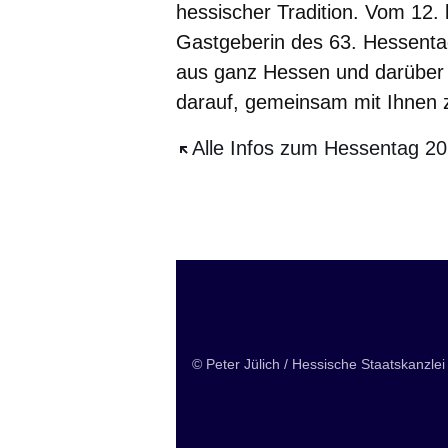
hessischer Tradition. Vom 12. 
Gastgeberin des 63. Hessenta
aus ganz Hessen und darüber 
darauf, gemeinsam mit Ihnen z
Öffnet sich in einem neuen Fe
Alle Infos zum Hessentag 20
Öffnet sich in einem neuen Fenster
Öffnet sich in einem neuen Fenst
Öffnet sich in einem neuen 
Öffnet sich in einem n
Öffnet sich in ein
Hessentagspaar 2026
© Peter Jülich / Hessische Staatskanzlei