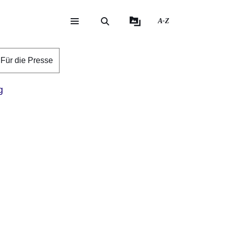
A-Z
eite
ite
Für die Presse
g