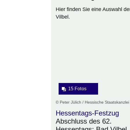
Hier finden Sie eine Auswahl d
Vilbel.
Bildergalerie:15
Fotos:Öffnet
eine
Lightbox:
15 Fotos
© Peter Jülich / Hessische Staatskanzlei
Hessentags-Festzug
Abschluss des 62.
Hessentags: Bad Vilbel