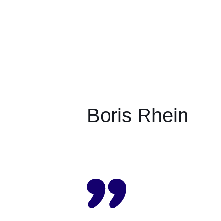
Boris Rhein
Öffnet sich in einem neuen Fenster
Öffnet sich in einem neuen Fenst
Öffnet sich in einem neuen 
Öffnet sich in einem n
Öffnet sich in ein