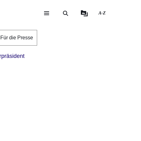
A-Z
eite
ite
Für die Presse
rpräsident