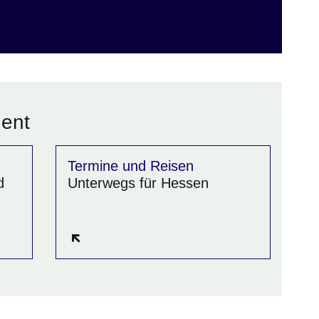
dent
Termine und Reisen
d
Unterwegs für Hessen
Öffnet sich in einem neuen Fenster
n Fenster