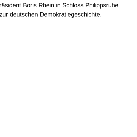
räsident Boris Rhein in Schloss Philippsruhe
zur deutschen Demokratiegeschichte.
m neuen Fenster
einem neuen Fenster
h in einem neuen Fenster
 sich in einem neuen Fenster
ffnet sich in einem neuen Fenster