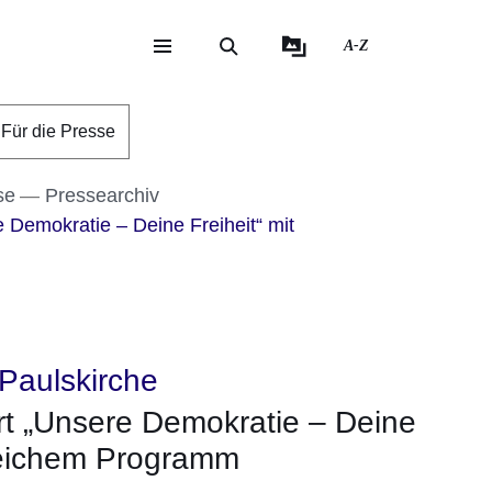
A-Z
eite
ite
Für die Presse
se
Pressearchiv
 Demokratie – Deine Freiheit“ mit
Paulskirche
rt „Unsere Demokratie – Deine
greichem Programm