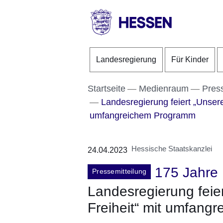
Direkt zum Kopf der S
Direkt zum Inhalt
Direkt zum Fuß der Se
HESSEN
-
Landesregierung
Für Kinder
Landesregierung
Startseite
Medienraum
Pres
Landesregierung feiert „Unsere
umfangreichem Programm
Hessische Staatskanzlei
24.04.2023
175 Jahre 
Pressemitteilung
Landesregierung feie
Freiheit“ mit umfan