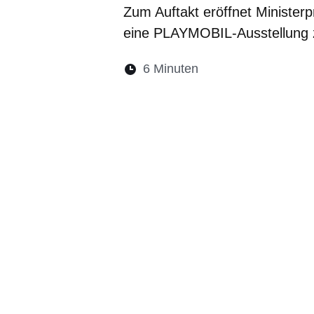
Zum Auftakt eröffnet Ministerp
eine PLAYMOBIL-Ausstellung 
Lesedauer:
6 Minuten
Öffnet sich in eine
Öffnet sich in 
Öffnet sic
Öffnet
Ö