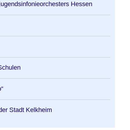
jugendsinfonieorchesters Hessen
Schulen
o“
der Stadt Kelkheim