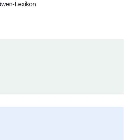
Löwen-Lexikon
er
Fenster
euen Fenster
em neuen Fenster