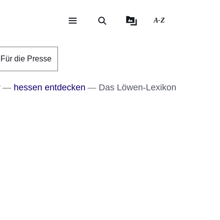
A-Z
eite
ite
Für die Presse
r
hessen entdecken
Das Löwen-Lexikon