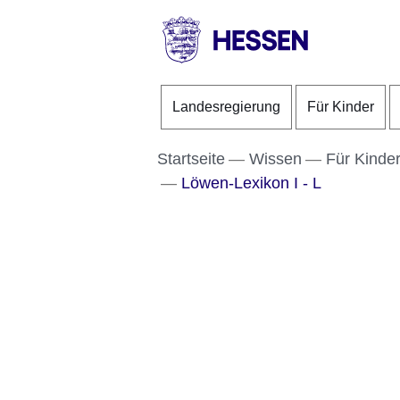
Direkt zum Kopf der S
Direkt zum Inhalt
Direkt zum Fuß der Se
HESSEN
-
Landesregierung
Für Kinder
Landesregierung
Startseite
Wissen
Für Kinde
Löwen-Lexikon I - L