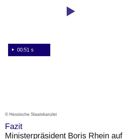
Boris
Rhein
auf
Auslandsreise
in
Athen
00:51 s
© Hessische Staatskanzlei
Fazit
Ministerpräsident Boris Rhein auf