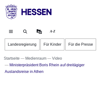
Direkt zum Kopf der Se
Direkt zum Inhalt
Direkt zum Fuß der Sei
HESSEN
-
Landesregierung
A-Z
Landesregierung
Für Kinder
Für die Presse
Startseite
Medienraum
Video
Ministerpräsident Boris Rhein auf dreitägiger
Auslandsreise in Athen
Youtube
:Dauer:
Video:
51
Sekunden
Ministerpräsident