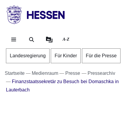
Direkt zum Kopf der Se
Direkt zum Inhalt
Direkt zum Fuß der Sei
HESSEN
-
Landesregierung
A-Z
Landesregierung
Für Kinder
Für die Presse
Startseite
Medienraum
Presse
Pressearchiv
Finanzstaatssekretär zu Besuch bei Domaschka in
Lauterbach