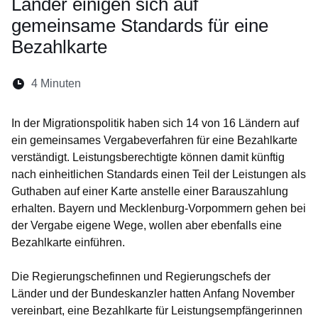
Länder einigen sich auf
gemeinsame Standards für eine
Bezahlkarte
Lesedauer:
4 Minuten
Öffnet sich in einem neuen Fenster
Öffnet sich in einem neuen Fenster
Öffnet sich in einem neuen Fenste
Öffnet sich in einem neuen Fe
Öffnet sich in einem neu
In der Migrationspolitik haben sich 14 von 16 Ländern auf
ein gemeinsames Vergabeverfahren für eine Bezahlkarte
verständigt. Leistungsberechtigte können damit künftig
nach einheitlichen Standards einen Teil der Leistungen als
Guthaben auf einer Karte anstelle einer Barauszahlung
erhalten. Bayern und Mecklenburg-Vorpommern gehen bei
der Vergabe eigene Wege, wollen aber ebenfalls eine
Bezahlkarte einführen.
Die Regierungschefinnen und Regierungschefs der
Länder und der Bundeskanzler hatten Anfang November
vereinbart, eine Bezahlkarte für Leistungsempfängerinnen