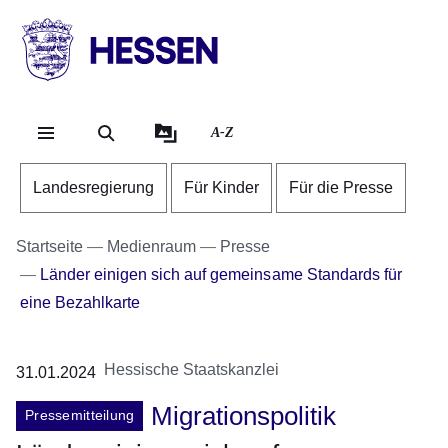
Direkt zum Kopf der Se
Direkt zum Inhalt
Direkt zum Fuß der Sei
HESSEN
-
Landesregierung
A-Z
Landesregierung
Für Kinder
Für die Presse
Startseite
Medienraum
Presse
Länder einigen sich auf gemeinsame Standards für
eine Bezahlkarte
Hessische Staatskanzlei
31.01.2024
Migrationspolitik
Pressemitteilung