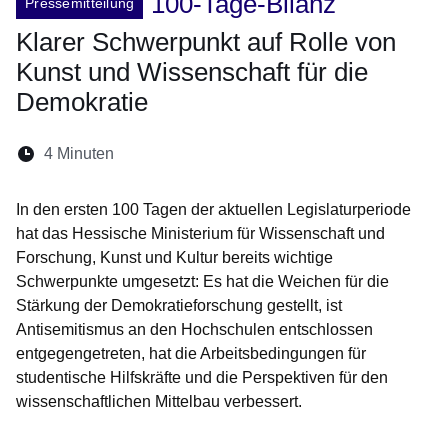
100-Tage-Bilanz
Pressemitteilung
Klarer Schwerpunkt auf Rolle von
Kunst und Wissenschaft für die
Demokratie
Lesedauer:
4 Minuten
Öffnet sich in einem neuen Fenster
Öffnet sich in einem neuen Fenster
Öffnet sich in einem neuen Fenste
Öffnet sich in einem neuen Fe
Öffnet sich in einem neu
In den ersten 100 Tagen der aktuellen Legislaturperiode
hat das Hessische Ministerium für Wissenschaft und
Forschung, Kunst und Kultur bereits wichtige
Schwerpunkte umgesetzt: Es hat die Weichen für die
Stärkung der Demokratieforschung gestellt, ist
Antisemitismus an den Hochschulen entschlossen
entgegengetreten, hat die Arbeitsbedingungen für
studentische Hilfskräfte und die Perspektiven für den
wissenschaftlichen Mittelbau verbessert.