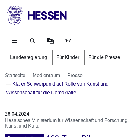
Direkt zum Kopf der Se
Direkt zum Inhalt
Direkt zum Fuß der Sei
HESSEN
-
Landesregierung
A-Z
Landesregierung
Für Kinder
Für die Presse
Startseite
Medienraum
Presse
Klarer Schwerpunkt auf Rolle von Kunst und
Wissenschaft für die Demokratie
26.04.2024
Hessisches Ministerium für Wissenschaft und Forschung,
Kunst und Kultur