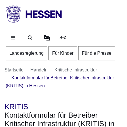
Direkt zum Kopf der Se
Direkt zum Inhalt
Direkt zum Fuß der Sei
HESSEN
-
Landesregierung
A-Z
Landesregierung
Für Kinder
Für die Presse
Startseite
Handeln
Kritische Infrastruktur
Kontaktformular für Betreiber Kritischer Infrastruktur
(KRITIS) in Hessen
KRITIS
Kontaktformular für Betreiber
Kritischer Infrastruktur (KRITIS) in