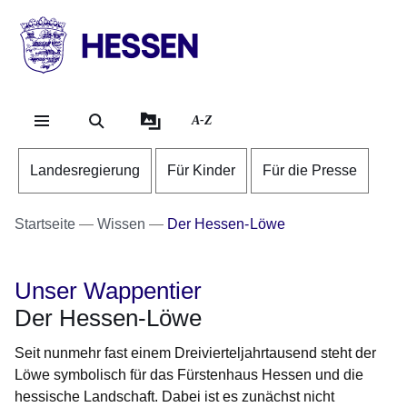
Direkt zum Kopf der Se
Direkt zum Inhalt
Direkt zum Fuß der Sei
HESSEN
-
Landesregierung
A-Z
Landesregierung
Für Kinder
Für die Presse
Startseite
Wissen
Der Hessen-Löwe
Unser Wappentier
Der Hessen-Löwe
Seit nunmehr fast einem Dreivierteljahrtausend steht der
Löwe symbolisch für das Fürsten­haus Hessen und die
hessische Landschaft. Dabei ist es zunächst nicht