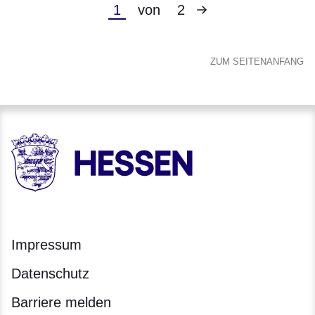
Nächste
Aktuelle
1
von
2
Seite
Seite
ZUM SEITENANFANG
HESSEN - Hessische Landesregierung
Impressum
Datenschutz
Barriere melden