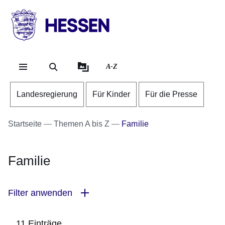
Direkt zum Kopf der Se
Direkt zum Inhalt
Direkt zum Fuß der Sei
HESSEN
-
Landesregierung
A-Z
Landesregierung
Für Kinder
Für die Presse
Startseite
Themen A bis Z
Familie
Familie
Filter anwenden
11 Einträge