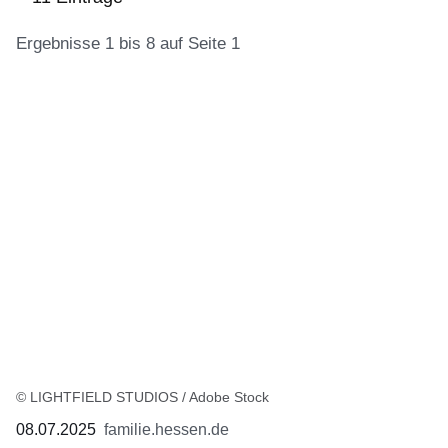
Ergebnisse 1 bis 8 auf Seite 1
:11
Ergebnisse:Ergebnisse
1
bis
8
auf
Seite
1
© LIGHTFIELD STUDIOS / Adobe Stock
08.07.2025
familie.hessen.de