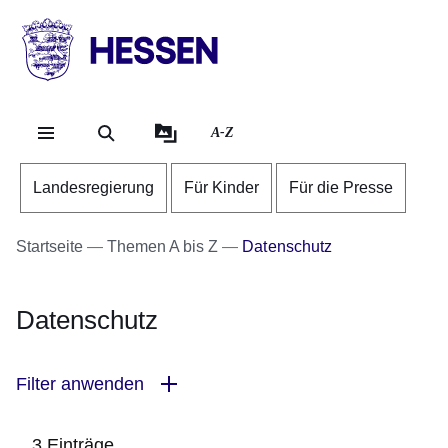
Direkt zum Kopf der Se
Direkt zum Inhalt
Direkt zum Fuß der Sei
HESSEN
-
Landesregierung
A-Z
Landesregierung
Für Kinder
Für die Presse
Startseite
Themen A bis Z
Datenschutz
Datenschutz
Filter anwenden
3 Einträge