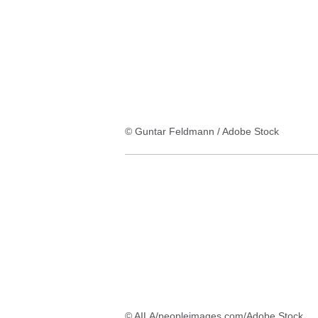
© Guntar Feldmann / Adobe Stock
© AILA/peopleimages.com/Adobe Stock