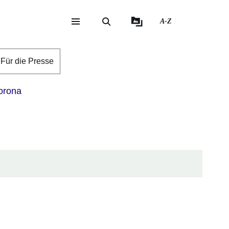
A-Z
eite
ite
Für die Presse
rona