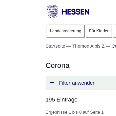
Direkt zum Kopf der S
Direkt zum Inhalt
Direkt zum Fuß der Se
HESSEN
-
Landesregierung
Für Kinder
Landesregierung
Startseite
Themen A bis Z
Co
Corona
Filter anwenden
195 Einträge
Ergebnisse 1 bis 8 auf Seite 1