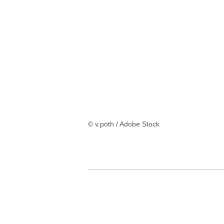
:195
Ergebnisse:Ergebnisse
1
bis
8
auf
Seite
© v.poth / Adobe Stock
1