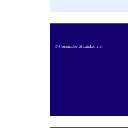
Der Allmächtige Handkäs
© Hessische Staatskanzlei