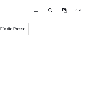
A-Z
eite
ite
Für die Presse